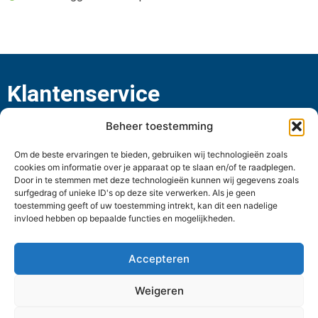
Klantenservice
Contact
Beheer toestemming
Algemene voorwaarden
Privacyverklaring
Om de beste ervaringen te bieden, gebruiken wij technologieën zoals
Disclaimer
cookies om informatie over je apparaat op te slaan en/of te raadplegen.
Door in te stemmen met deze technologieën kunnen wij gegevens zoals
Cookiebeleid
surfgedrag of unieke ID's op deze site verwerken. Als je geen
Terugbetaal- en retourneringsbeleid
toestemming geeft of uw toestemming intrekt, kan dit een nadelige
invloed hebben op bepaalde functies en mogelijkheden.
Adres
Accepteren
Concorde 11 | 5126 RM | Gilze
+31 (0)88 737 8050
Weigeren
sales@convitron.nl